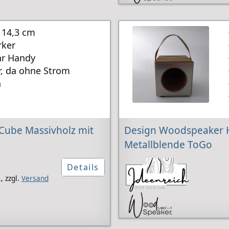
 14,3 cm
rker
hr Handy
r, da ohne Strom
n
Cube Massivholz mit
Design Woodspeaker H
Metallblende ToGo
Details
,
zzgl.
Versand