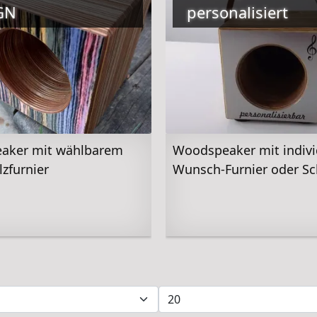
GN
personalisiert
aker mit wählbarem
Woodspeaker mit indiv
lzfurnier
Wunsch-Furnier oder Sc