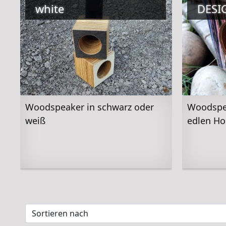
white
DESI
Woodspeaker in schwarz oder
Woodspe
weiß
edlen Ho