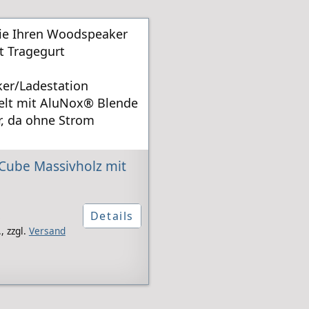
Sie Ihren Woodspeaker
t Tragegurt
ker/Ladestation
elt mit AluNox® Blende
r, da ohne Strom
Cube Massivholz mit
Details
,
zzgl.
Versand