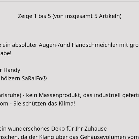
Zeige
1
bis
5
(von insgesamt
5
Artikeln)
 ein absoluter Augen-/und Handschmeichler mit gro
abe!
hr Handy
nhölzern SaRaiFo®
sruhe) - kein Massenprodukt, das industriell gefert
om - Sie schützen das Klima!
 ein wunderschönes Deko für Ihr Zuhause
enschen, da der Klang über das Gehäusevolumen vom