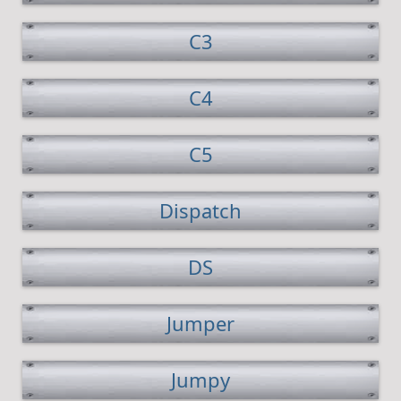
C3
C4
C5
Dispatch
DS
Jumper
Jumpy