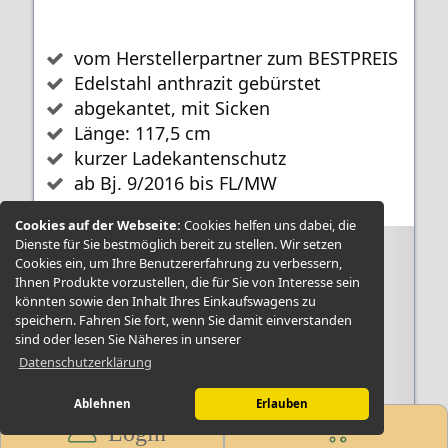
vom Herstellerpartner zum BESTPREIS
Edelstahl anthrazit gebürstet
abgekantet, mit Sicken
Länge: 117,5 cm
kurzer Ladekantenschutz
ab Bj. 9/2016 bis FL/MW
Cookies auf der Webseite:
Cookies helfen uns dabei, die
Dienste für Sie bestmöglich bereit zu stellen. Wir setzen
Ladekantenschutz Edelstahl anthrazit
Cookies ein, um Ihre Benutzererfahrung zu verbessern,
gebürstet passend für Citroen Jumpy
Ihnen Produkte vorzustellen, die für Sie von Interesse sein
könnten sowie den Inhalt Ihres Einkaufswagens zu
ab 2016
speichern. Fahren Sie fort, wenn Sie damit einverstanden
sind oder lesen Sie Näheres in unserer
Datenschutzerklärung
Ablehnen
Erlauben
82,00 EUR