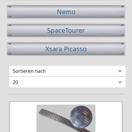
Nemo
SpaceTourer
Xsara Picasso