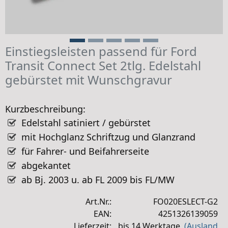
Einstiegsleisten passend für Ford
Transit Connect Set 2tlg. Edelstahl
gebürstet mit Wunschgravur
Kurzbeschreibung:
Edelstahl satiniert / gebürstet
mit Hochglanz Schriftzug und Glanzrand
für Fahrer- und Beifahrerseite
abgekantet
ab Bj. 2003 u. ab FL 2009 bis FL/MW
Art.Nr.:
FO020ESLECT-G2
EAN:
4251326139059
Lieferzeit:
bis 14 Werktage
(Ausland